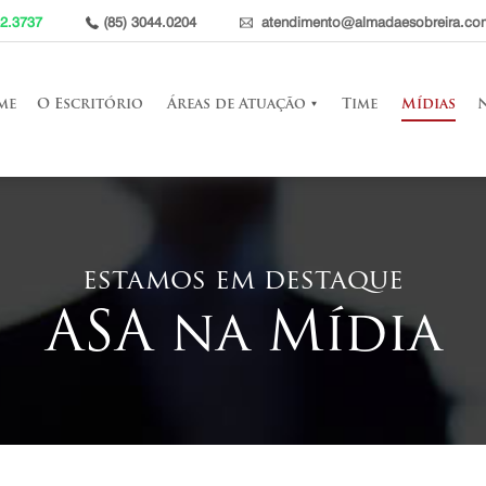
52.3737
(85) 3044.0204
atendimento@almadaesobreira.co
me
O Escritório
Áreas de Atuação
Time
Mídias
estamos em destaque
ASA na Mídia